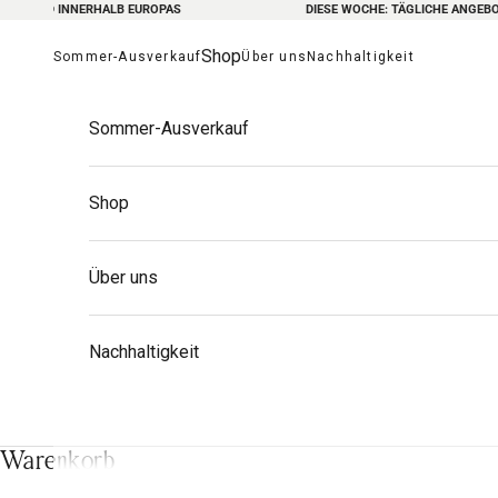
AND INNERHALB EUROPAS
Zum Inhalt springen
DIESE WOCHE: TÄGLICHE ANGEBOTE 
Shop
Sommer-Ausverkauf
Über uns
Nachhaltigkeit
Sommer-Ausverkauf
Shop
Über uns
Nachhaltigkeit
Sp
Warenkorb