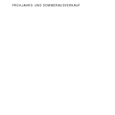
FRÜHJAHRS- UND SOMMERAUSVERKAUF
BESONDERS BELIEBT
20%
20%