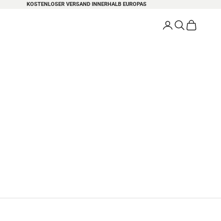
KOSTENLOSER VERSAND INNERHALB EUROPAS
DIESE WOCH
na
Anmelden
Suchen
Warenkorb
ale