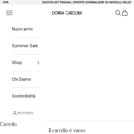
PA
Passa al contenuto
QUESTA SETTIMANA: OFFERTE GIORNALIERE SU MODELLI SELEZIONATI 
Ricerca
Carrel
Menu di navigazione
Donna Carolina
Nuovi arrivi
Summer Sale
Shop
Chi Siamo
Sostenibilità
ACCESSO
Carrello
Il carrello è vuoto