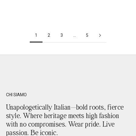
Sale price
Regular price
Sale price
Regular price
€143,90
€179,90
€135,90
€169,90
(5.0)
1
2
3
...
5
CHI SIAMO
Unapologetically Italian—bold roots, fierce
style. Where heritage meets high fashion
with no compromises. Wear pride. Live
passion. Be iconic.