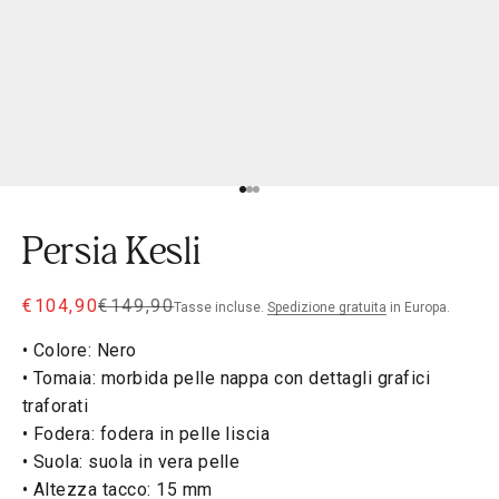
Vai al punto 1
Vai al punto 2
Vai al punto 3
Persia Kesli
Sale price
Regular price
€104,90
€149,90
Tasse incluse.
Spedizione gratuita
in Europa.
• Colore: Nero
• Tomaia: morbida pelle nappa con dettagli grafici
traforati
• Fodera: fodera in pelle liscia
• Suola: suola in vera pelle
• Altezza tacco: 15 mm