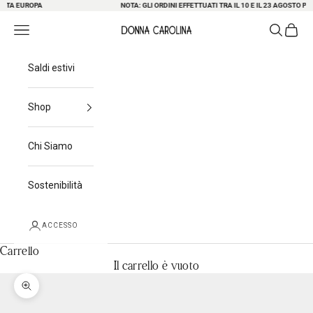
TA EUROPA
Passa al contenuto
NOTA: GLI ORDINI EFFETTUATI TRA IL 10 E IL 23 AGOSTO POT
Ricerca
Carrel
Menu di navigazione
Donna Carolina
Saldi estivi
Shop
Chi Siamo
Sostenibilità
ACCESSO
Carrello
Il carrello è vuoto
Ingrandisci immagine